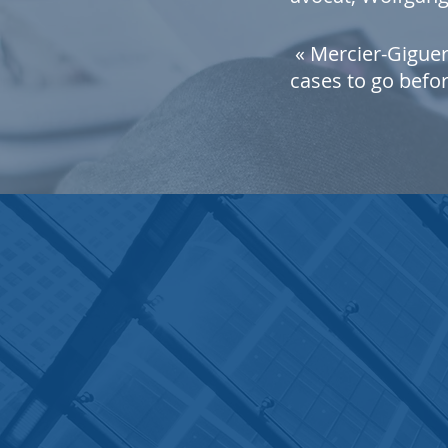
« Mercier-Giguer
cases to go befor
CONTACT