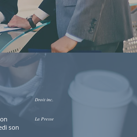
Droit inc.
çon
La Presse
edi son