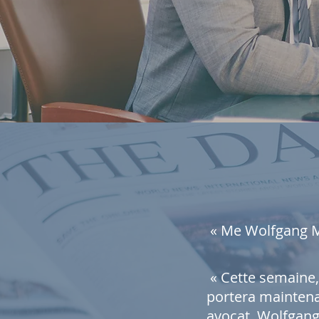
« Me Wolfgang Me
« Cette semaine,
portera maintena
avocat, Wolfgang