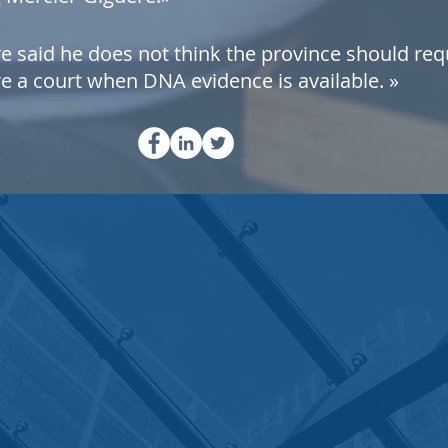
e said he does not think the province should req
e a court when DNA evidence is available. »
NOTRE
Bureau principal:
560, rue St-Luc, Sainte-Marie, Québec G6E 2T1